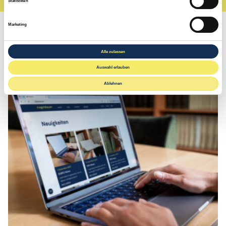
Statistiken
l
l
Marketing
i
g
Neuigkeiten
Alle zulassen
u
Auswahl erlauben
n
g
Ablehnen
s
a
u
s
w
a
h
l