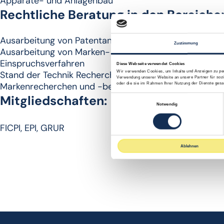
Apparate- und Anlagenbau
Rechtliche Beratung in den Bereiche
Ausarbeitung von Patentanmeldungen
Zustimmung
Ausarbeitung von Marken- und Designanmeldungen
Einspruchsverfahren
Diese Webseite verwendet Cookies
Stand der Technik Recherchen
Wir verwenden Cookies, um Inhalte und Anzeigen zu pers
Verwendung unserer Website an unsere Partner für sozi
Markenrecherchen und -beratung
oder die sie im Rahmen Ihrer Nutzung der Dienste ges
Mitgliedschaften:
E
Notwendig
i
n
FICPI, EPI, GRUR
w
i
Ablehnen
l
l
i
g
u
n