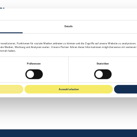
n:
Details
onalisieren, Funktionen für soziale Medien anbieten zu können und die Zugriffe auf unsere Website zu analysieren
ale Medien, Werbung und Analysen weiter. Unsere Partner führen diese Informationen möglicherweise mit weiteren 
ammelt haben.
Präferenzen
Statistiken
Auswahl erlauben